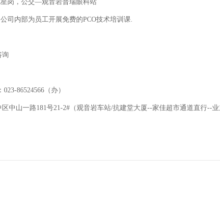
七星岗，公交—观音岩普瑞眼科站
日公司内部为员工开展免费的PCO技术培训课.
咨询
23-86524566（办）
中区中山一路
181号21-2#（观音岩车站/抗建堂大厦--家佳超市通道直行-