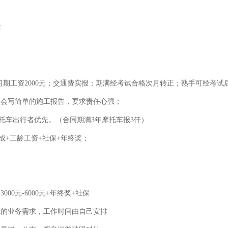
历
岁；实习期工资2000元；交通费实报；期满经考试合格次月转正；熟手可经考
,会写简单的施工报告，要求责任心强；
托车出行者优先。（合同期满3年摩托车报3仟）
成+工龄工资+社保+年终奖；
000元-6000元+年终奖+社保
配的业务需求，工作时间由自己安排