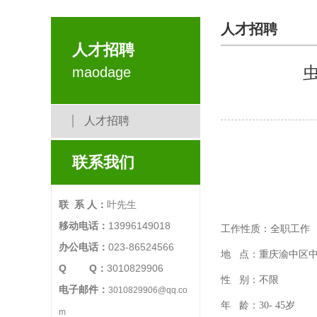
人才招聘
人才招聘
虫
maodage
人才招聘
联系我们
联 系 人：
叶先生
移动电话：
13996149018
工作性质：全职工作
办公电话：
023-86524566
地
点：重庆渝中区中山一
Q Q：
3010829906
性
别：不限
电子邮件：
3010829906@qq.co
年
龄：
30- 45岁
m